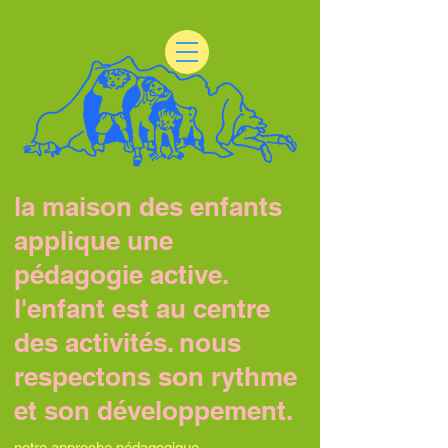
la maison des enfants
applique une
pédagogie active.
l'enfant est au centre
des activités. nous
respectons son rythme
et son développement.
notre approche pédagogique