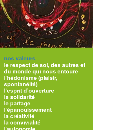
nos valeurs
le respect de soi, des autres et
du monde qui nous entoure
l'hédonisme (plaisir,
spontanéité)
l'esprit d’ouverture
la solidarité
le partage
l'épanouissement
la créativité
la convivialité
l'autonomie