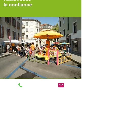
la confiance
Les fêtes
ritualisent le cours de
l’année scolaire: la fête des lanternes,
l’escalade, Noël, le bonhomme hiver
que l’on brûle et qui clôt la saison
hivernale et la grande fête dans la rue
du mois de juin pour fêter la fin de