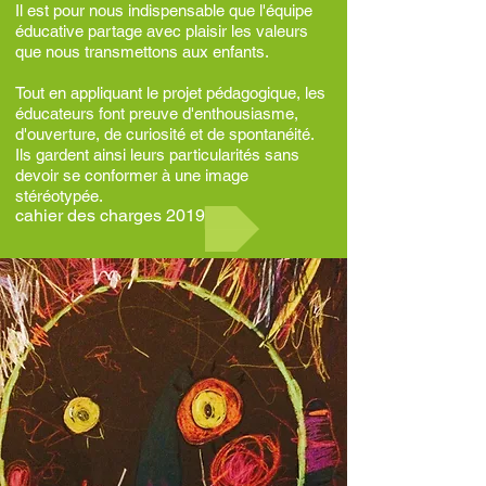
Il est pour nous indispensable que l'équipe
éducative partage avec plaisir les valeurs
que nous transmettons aux enfants.
Tout en appliquant le projet pédagogique, les
éducateurs font preuve d'enthousiasme,
d'ouverture, de curiosité et de spontanéité.
Ils gardent ainsi leurs particularités sans
devoir se conformer à une image
stéréotypée.
cahier des charges 2019